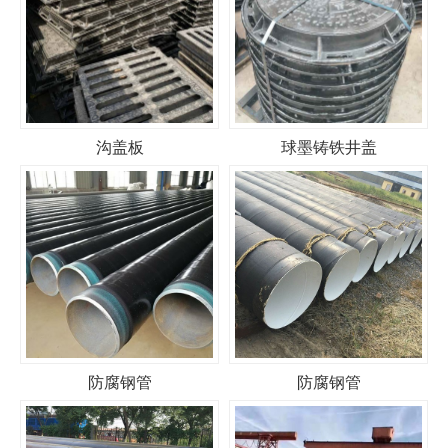
沟盖板
球墨铸铁井盖
防腐钢管
防腐钢管