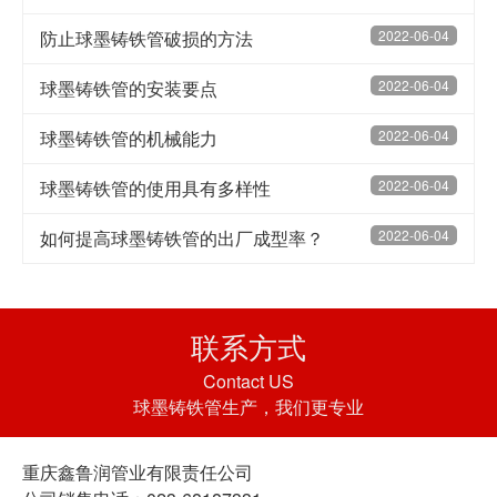
防止球墨铸铁管破损的方法
2022-06-04
球墨铸铁管的安装要点
2022-06-04
球墨铸铁管的机械能力
2022-06-04
球墨铸铁管的使用具有多样性
2022-06-04
如何提高球墨铸铁管的出厂成型率？
2022-06-04
联系方式
Contact US
球墨铸铁管生产，我们更专业
重庆鑫鲁润管业有限责任公司