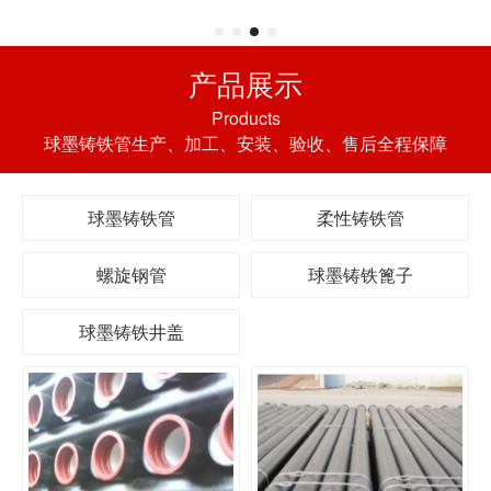
产品展示
Products
球墨铸铁管生产、加工、安装、验收、售后全程保障
球墨铸铁管
柔性铸铁管
螺旋钢管
球墨铸铁篦子
球墨铸铁井盖