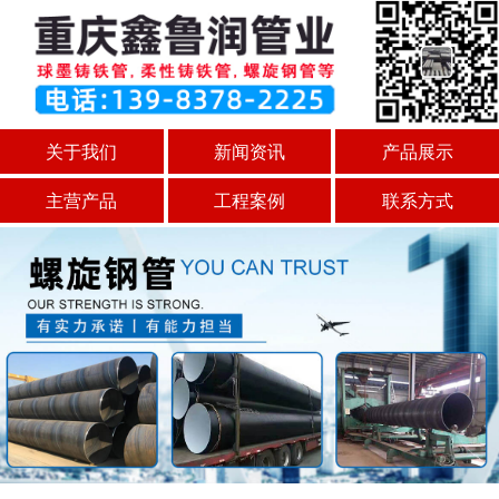
关于我们
新闻资讯
产品展示
主营产品
工程案例
联系方式