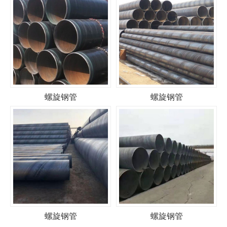
螺旋钢管
螺旋钢管
螺旋钢管
螺旋钢管