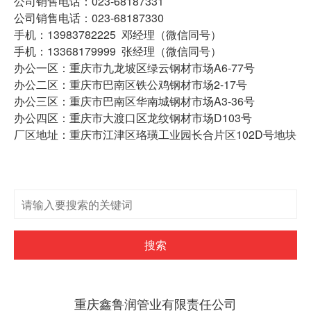
公司销售电话：023-68187331
公司销售电话：023-68187330
手机：13983782225 邓经理（微信同号）
手机：13368179999 张经理（微信同号）
办公一区：重庆市九龙坡区绿云钢材市场A6-77号
办公二区：重庆市巴南区铁公鸡钢材市场2-17号
办公三区：重庆市巴南区华南城钢材市场A3-36号
办公四区：重庆市大渡口区龙纹钢材市场D103号
厂区地址：重庆市江津区珞璜工业园长合片区102D号地块
重庆鑫鲁润管业有限责任公司