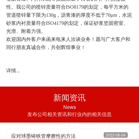
性。我公司的喷锌质量符合ISO8179的划定，每平方米的
管道喷锌量下限为130g，沥青漆的厚度不低于70μm，水泥
砂浆内衬质量符合ISO4179的划定，保证砂浆坚固密室、
光滑、附着力强。
欢迎国内外客户来函来电来人洽谈业务！愿与广大客户和
同行朋友真诚合作，共创辉煌事业！
详情...
新闻资讯
News
发布公司相关资讯和行业内的相关信息
应对球墨铸铁管摩擦性的方法
2022-06-04