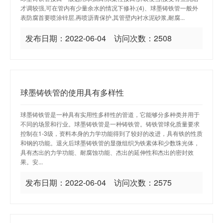
才调较强,可在管内有少量余水的情况下修补;(4)、球墨铸铁管一般外
表防腐首要喷涂锌层,再喷沥青保护,其管壁内衬水泥砂浆,耐腐...
发布日期：2022-06-04 访问次数：2508
球墨铸铁管的使用具有多样性
球墨铸铁管是一种具有实用性多样性的管道，它能够分多种类并用于
不同的场景和行业。球墨铸铁管是一种铸铁管。铸铁管球化质量要求
控制在1-3级，资料本身的力学功能得到了较好的改进，具有铁的性质
和钢的功能。退火后球墨铸铁管的显微组织为铁素体和少数珠光体，
具有杰出的力学功能、耐腐蚀功能、杰出的延伸性和杰出的密封效
果。安...
发布日期：2022-06-04 访问次数：2575