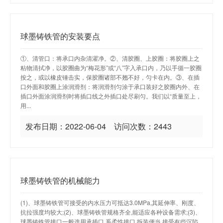
球墨铸铁管的安装要点
①、清管口：将承口内杂清濯净。②、清胶圈、上胶圈：将胶圈上之
粘物清拭净，以胶圈曲为“梅花形”或“八”字入承口内，乃以手循一胶圈
按之，或以橡皮锤击实，保胶圈诸部不翘不好，匀卡在内。③、在插
口外面和胶圈上涂润滑剂：将润滑剂匀涂于承口装好之胶圈内外、在
插口外面涂润滑剂时将插口线之外插口处尽刷匀。我们以“质量至上，
用...
发布日期：2022-06-04 访问次数：2443
球墨铸铁管的机械能力
(1)、球墨铸铁管可接受的内水压力可抵达3.0MPa,其延伸率、刚度、
抗拉强度均较大;(2)、球墨铸铁管规格齐全,能适应各种设备需求;(3)、
球墨铸铁管接口一般选用承插口,系柔性接口,拆装便当,接受有些沉陷