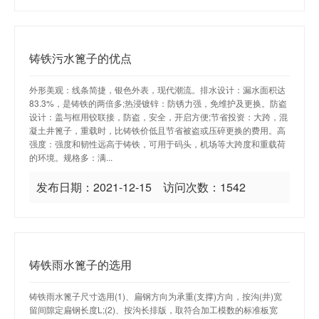
铸铁污水篦子的优点
外形美观：线条简捷，银色外表，现代潮流。排水设计：漏水面积达
83.3%，是铸铁的两倍多;热浸镀锌：防锈力强，免维护及更换。防盗
设计：盖与框用铰联接，防盗，安全，开启方便;节省投资：大跨，混
凝土井篦子，重载时，比铸铁价低且节省被盗或压碎更换的费用。高
强度：强度和韧性远高于铸铁，可用于码头，机场等大跨度和重载荷
的环境。规格多：满...
发布日期：2021-12-15 访问次数：1542
铸铁雨水篦子的选用
铸铁雨水篦子尺寸选用(1)、扁钢方向为承重(支撑)方向，按沟(井)宽
留间隙定扁钢长度L;(2)、按沟长排版，取符合加工模数的标准板宽