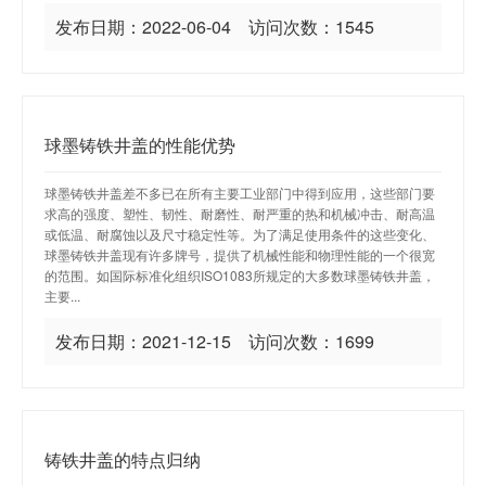
发布日期：2022-06-04 访问次数：1545
球墨铸铁井盖的性能优势
球墨铸铁井盖差不多已在所有主要工业部门中得到应用，这些部门要
求高的强度、塑性、韧性、耐磨性、耐严重的热和机械冲击、耐高温
或低温、耐腐蚀以及尺寸稳定性等。为了满足使用条件的这些变化、
球墨铸铁井盖现有许多牌号，提供了机械性能和物理性能的一个很宽
的范围。如国际标准化组织ISO1083所规定的大多数球墨铸铁井盖，
主要...
发布日期：2021-12-15 访问次数：1699
铸铁井盖的特点归纳